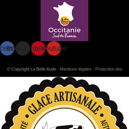
cebook
Instagram
Pinterest
Youtube
© Copyright La Belle Aude -
Mentions légales
-
Protection des
données