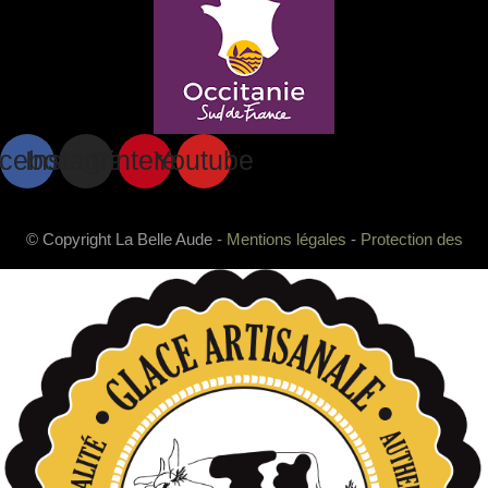
cebook
Instagram
Pinterest
Youtube
© Copyright La Belle Aude -
Mentions légales
-
Protection des
données