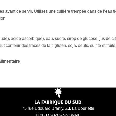
s avant de servir. Utilisez une cuillère trempée dans de l’eau t
ion.
, acide ascorbique), eau, sucre, sirop de glucose, jus de citro
Peut contenir des traces de lait, gluten, soja, oeufs, sulfite et fru
alimentaire
75 rue Edouard Branly, Z.I. La Bouriette
11000 CARCASSONNE