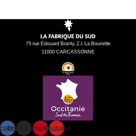
75 rue Edouard Branly, Z.I. La Bouriette
11000 CARCASSONNE
cebook
Instagram
Pinterest
Youtube