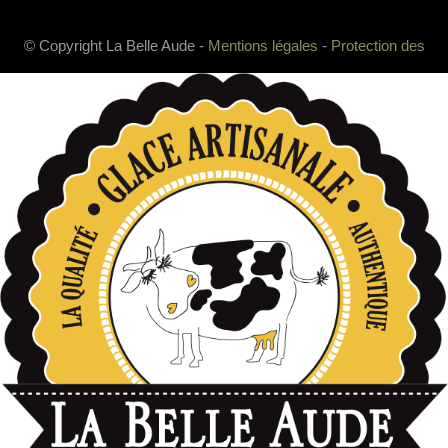
© Copyright La Belle Aude -
Mentions légales
-
Protection des
données