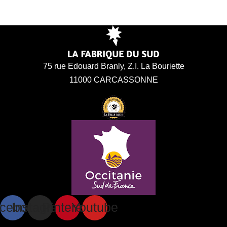
75 rue Edouard Branly, Z.I. La Bouriette
11000 CARCASSONNE
cebook
Instagram
Pinterest
Youtube