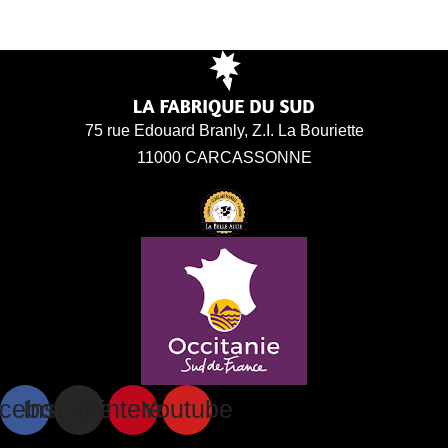
75 rue Edouard Branly, Z.I. La Bouriette
11000 CARCASSONNE
cebook
Instagram
Pinterest
Youtube