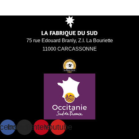
75 rue Edouard Branly, Z.I. La Bouriette
11000 CARCASSONNE
cebook
Instagram
Pinterest
Youtube