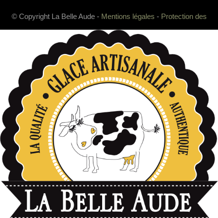
© Copyright La Belle Aude -
Mentions légales
-
Protection des
données