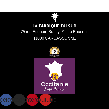
75 rue Edouard Branly, Z.I. La Bouriette
11000 CARCASSONNE
cebook
Instagram
Pinterest
Youtube