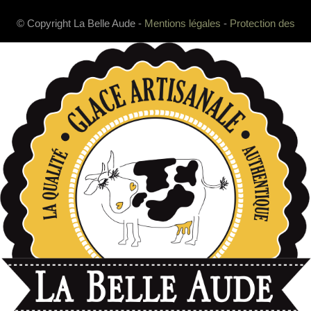
© Copyright La Belle Aude -
Mentions légales
-
Protection des
données