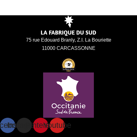
75 rue Edouard Branly, Z.I. La Bouriette
11000 CARCASSONNE
cebook
Instagram
Pinterest
Youtube