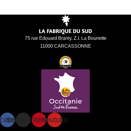
75 rue Edouard Branly, Z.I. La Bouriette
11000 CARCASSONNE
cebook
Instagram
Pinterest
Youtube