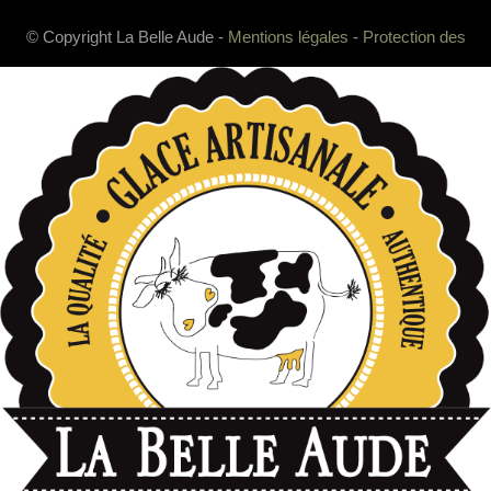
© Copyright La Belle Aude -
Mentions légales
-
Protection des
données