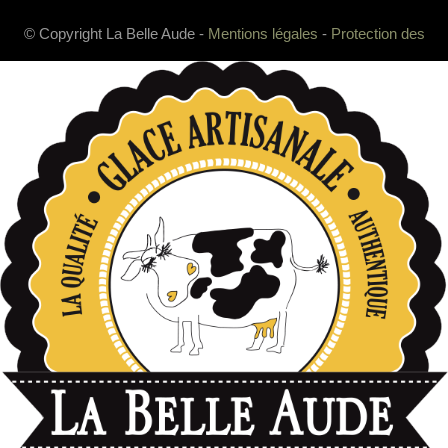
© Copyright La Belle Aude -
Mentions légales
-
Protection des
données