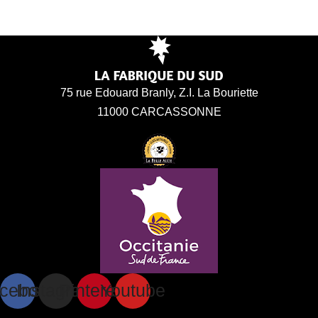
75 rue Edouard Branly, Z.I. La Bouriette
11000 CARCASSONNE
cebook
Instagram
Pinterest
Youtube