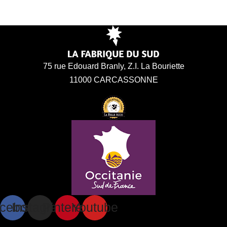
75 rue Edouard Branly, Z.I. La Bouriette
11000 CARCASSONNE
cebook
Instagram
Pinterest
Youtube