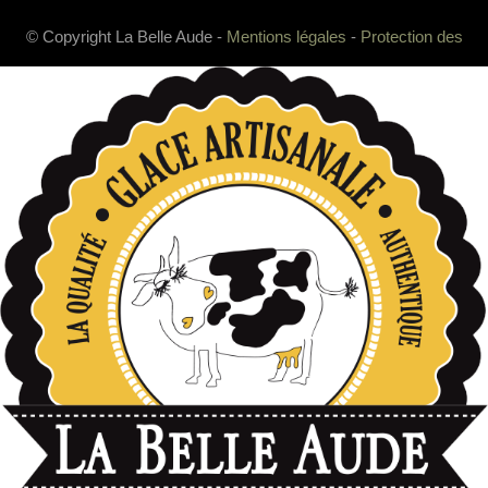
© Copyright La Belle Aude -
Mentions légales
-
Protection des
données