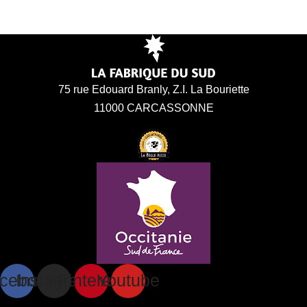
75 rue Edouard Branly, Z.I. La Bouriette
11000 CARCASSONNE
cebook
Instagram
Pinterest
Youtube