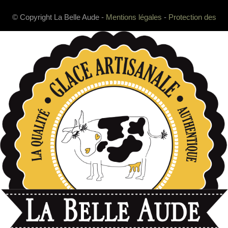
© Copyright La Belle Aude -
Mentions légales
-
Protection des
données