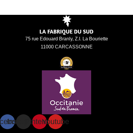
75 rue Edouard Branly, Z.I. La Bouriette
11000 CARCASSONNE
cebook
Instagram
Pinterest
Youtube