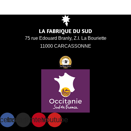
75 rue Edouard Branly, Z.I. La Bouriette
11000 CARCASSONNE
cebook
Instagram
Pinterest
Youtube