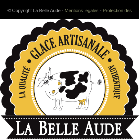
© Copyright La Belle Aude -
Mentions légales
-
Protection des
données