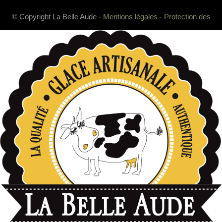
© Copyright La Belle Aude -
Mentions légales
-
Protection des
données