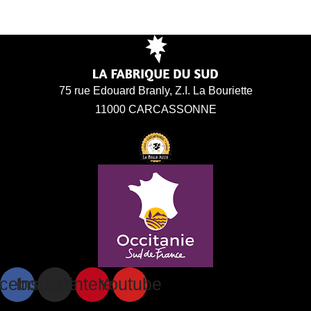
75 rue Edouard Branly, Z.I. La Bouriette
11000 CARCASSONNE
cebook
Instagram
Pinterest
Youtube