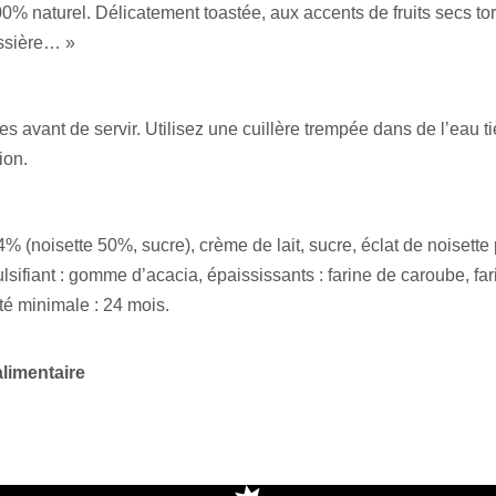
0% naturel. Délicatement toastée, aux accents de fruits secs tor
issière… »
s avant de servir. Utilisez une cuillère trempée dans de l’eau t
ion.
14% (noisette 50%, sucre), crème de lait, sucre, éclat de noisett
sifiant : gomme d’acacia, épaississants : farine de caroube, fari
ité minimale : 24 mois.
alimentaire