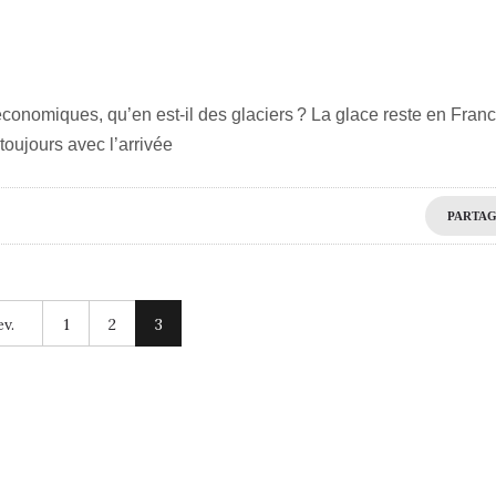
conomiques, qu’en est-il des glaciers ? La glace reste en Fran
toujours avec l’arrivée
PARTA
v.
1
2
3