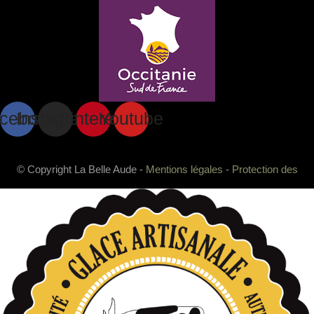
cebook
Instagram
Pinterest
Youtube
© Copyright La Belle Aude -
Mentions légales
-
Protection des
données