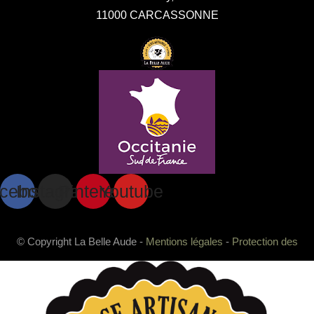
11000 CARCASSONNE
cebook
Instagram
Pinterest
Youtube
© Copyright La Belle Aude -
Mentions légales
-
Protection des
données