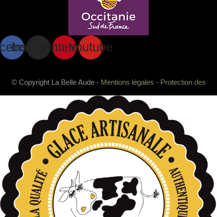
cebook
Instagram
Pinterest
Youtube
© Copyright La Belle Aude -
Mentions légales
-
Protection des
données