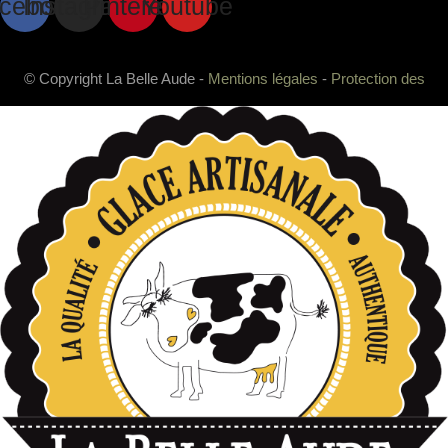
cebook
Instagram
Pinterest
Youtube
© Copyright La Belle Aude -
Mentions légales
-
Protection des
données