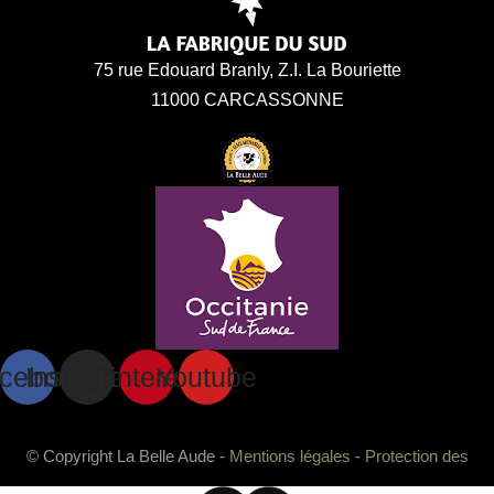
75 rue Edouard Branly, Z.I. La Bouriette
11000 CARCASSONNE
cebook
Instagram
Pinterest
Youtube
© Copyright La Belle Aude -
Mentions légales
-
Protection des